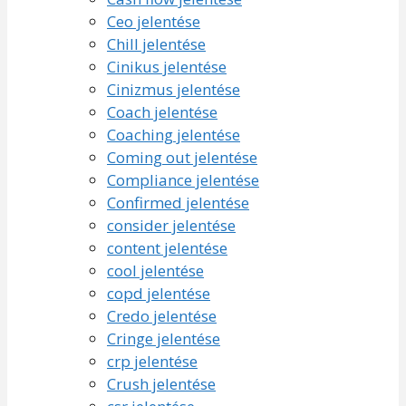
Ceo jelentése
Chill jelentése
Cinikus jelentése
Cinizmus jelentése
Coach jelentése
Coaching jelentése
Coming out jelentése
Compliance jelentése
Confirmed jelentése
consider jelentése
content jelentése
cool jelentése
copd jelentése
Credo jelentése
Cringe jelentése
crp jelentése
Crush jelentése