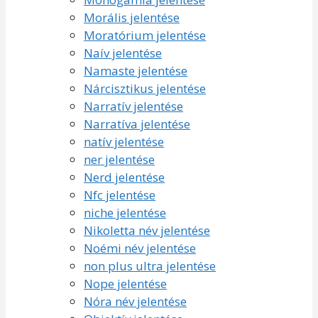
Morális jelentése
Moratórium jelentése
Naív jelentése
Namaste jelentése
Nárcisztikus jelentése
Narratív jelentése
Narratíva jelentése
natív jelentése
ner jelentése
Nerd jelentése
Nfc jelentése
niche jelentése
Nikoletta név jelentése
Noémi név jelentése
non plus ultra jelentése
Nope jelentése
Nóra név jelentése