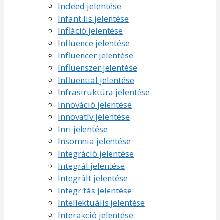
Indeed jelentése
Infantilis jelentése
Infláció jelentése
Influence jelentése
Influencer jelentése
Influenszer jelentése
Influential jelentése
Infrastruktúra jelentése
Innováció jelentése
Innovatív jelentése
Inri jelentése
Insomnia jelentése
Integráció jelentése
Integrál jelentése
Integrált jelentése
Integritás jelentése
Intellektuális jelentése
Interakció jelentése