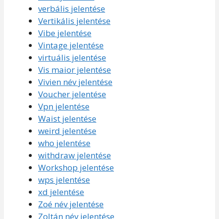
verbális jelentése
Vertikális jelentése
Vibe jelentése
Vintage jelentése
virtuális jelentése
Vis maior jelentése
Vivien név jelentése
Voucher jelentése
Vpn jelentése
Waist jelentése
weird jelentése
who jelentése
withdraw jelentése
Workshop jelentése
wps jelentése
xd jelentése
Zoé név jelentése
Zoltán név jelentése