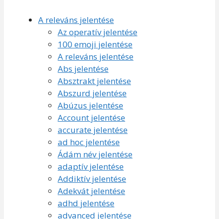
A releváns jelentése
Az operatív jelentése
100 emoji jelentése
A releváns jelentése
Abs jelentése
Absztrakt jelentése
Abszurd jelentése
Abúzus jelentése
Account jelentése
accurate jelentése
ad hoc jelentése
Ádám név jelentése
adaptív jelentése
Addiktív jelentése
Adekvát jelentése
adhd jelentése
advanced jelentése