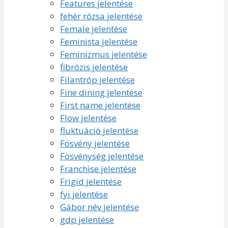
Features jelentése
fehér rózsa jelentése
Female jelentése
Feminista jelentése
Feminizmus jelentése
fibrózis jelentése
Filantróp jelentése
Fine dining jelentése
First name jelentése
Flow jelentése
fluktuáció jelentése
Fösvény jelentése
Fösvénység jelentése
Franchise jelentése
Frigid jelentése
fyi jelentése
Gábor név jelentése
gdp jelentése