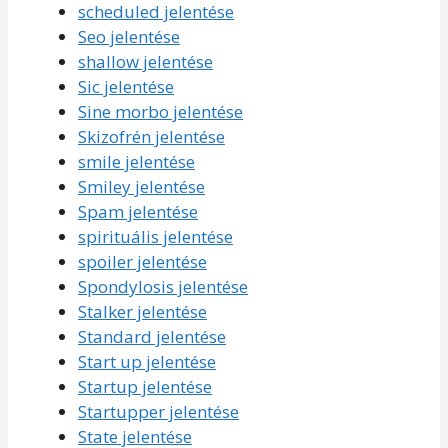
scheduled jelentése
Seo jelentése
shallow jelentése
Sic jelentése
Sine morbo jelentése
Skizofrén jelentése
smile jelentése
Smiley jelentése
Spam jelentése
spirituális jelentése
spoiler jelentése
Spondylosis jelentése
Stalker jelentése
Standard jelentése
Start up jelentése
Startup jelentése
Startupper jelentése
State jelentése