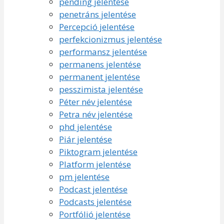
pending jelentése
penetráns jelentése
Percepció jelentése
perfekcionizmus jelentése
performansz jelentése
permanens jelentése
permanent jelentése
pesszimista jelentése
Péter név jelentése
Petra név jelentése
phd jelentése
Piár jelentése
Piktogram jelentése
Platform jelentése
pm jelentése
Podcast jelentése
Podcasts jelentése
Portfólió jelentése