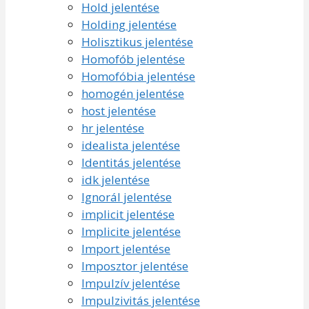
Hold jelentése
Holding jelentése
Holisztikus jelentése
Homofób jelentése
Homofóbia jelentése
homogén jelentése
host jelentése
hr jelentése
idealista jelentése
Identitás jelentése
idk jelentése
Ignorál jelentése
implicit jelentése
Implicite jelentése
Import jelentése
Imposztor jelentése
Impulzív jelentése
Impulzivitás jelentése