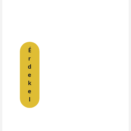
É
r
d
e
k
e
l