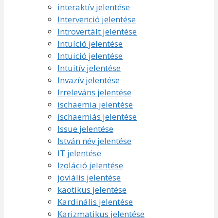
interaktív jelentése
Intervenció jelentése
Introvertált jelentése
Intuíció jelentése
Intuició jelentése
Intuitív jelentése
Invazív jelentése
Irreleváns jelentése
ischaemia jelentése
ischaemiás jelentése
Issue jelentése
István név jelentése
IT jelentése
Izoláció jelentése
joviális jelentése
kaotikus jelentése
Kardinális jelentése
Karizmatikus jelentése