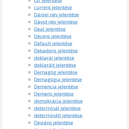
csr jelentése
current jelentése
Dániel név jelentése
Dávid név jelentése
Deal jelentése
Decens jelentése
Default jelentése
Dekadens jelentése
deklarál jelentése
deklarált jelentése
Demagóg jelentése
Demagógia jelentése
Demencia jelentése
Demens jelentése
demokrácia jelentése
determinál jelentése
determinált jelentése
Deviáns jelentése