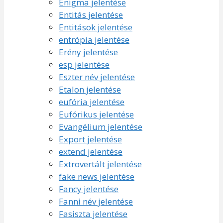
Enigma jelentése
Entitás jelentése
Entitások jelentése
entrópia jelentése
Erény jelentése
esp jelentése
Eszter név jelentése
Etalon jelentése
eufória jelentése
Eufórikus jelentése
Evangélium jelentése
Export jelentése
extend jelentése
Extrovertált jelentése
fake news jelentése
Fancy jelentése
Fanni név jelentése
Fasiszta jelentése