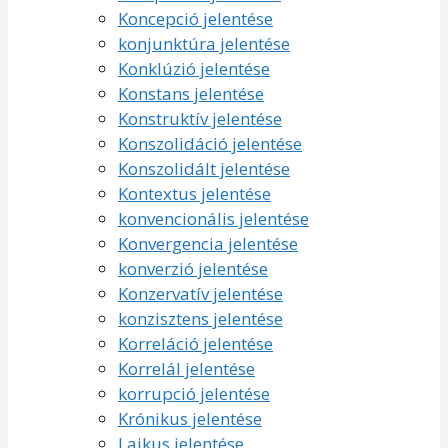
Koncepció jelentése
konjunktúra jelentése
Konklúzió jelentése
Konstans jelentése
Konstruktív jelentése
Konszolidáció jelentése
Konszolidált jelentése
Kontextus jelentése
konvencionális jelentése
Konvergencia jelentése
konverzió jelentése
Konzervatív jelentése
konzisztens jelentése
Korreláció jelentése
Korrelál jelentése
korrupció jelentése
Krónikus jelentése
Laikus jelentése