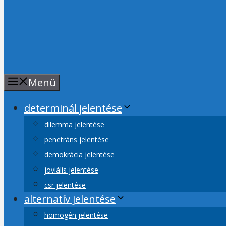
Menü
determinál jelentése
dilemma jelentése
penetráns jelentése
demokrácia jelentése
joviális jelentése
csr jelentése
alternatív jelentése
homogén jelentése