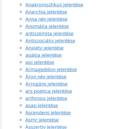
Anakronisztikus jelentése
Anarchia jelentése
Anna név jelentése
Anomália jelentése
antiszemita jelentése
Antiszociális jelentése
Anxiety jelentése
apátia jelentése
api jelentése
Armageddon jelentése
Áron név jelentése
Arrogáns jelentése
ars poetica jelentése
arthrosis jelentése
asap jelentése
Ascendens jelentése
Asmr jelentése
Asszertív jelentése