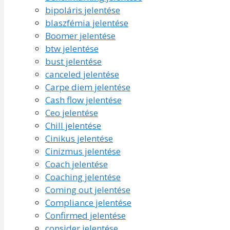
bipoláris jelentése
blaszfémia jelentése
Boomer jelentése
btw jelentése
bust jelentése
canceled jelentése
Carpe diem jelentése
Cash flow jelentése
Ceo jelentése
Chill jelentése
Cinikus jelentése
Cinizmus jelentése
Coach jelentése
Coaching jelentése
Coming out jelentése
Compliance jelentése
Confirmed jelentése
consider jelentése