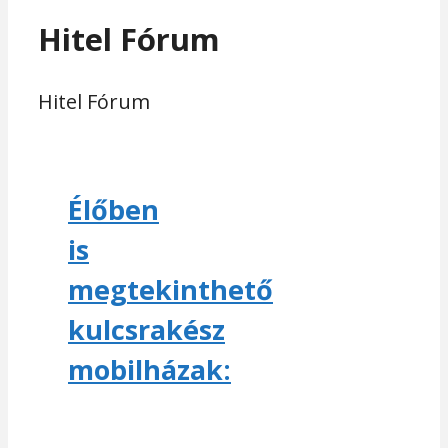
Hitel Fórum
Hitel Fórum
Élőben
is
megtekinthető
kulcsrakész
mobilházak: