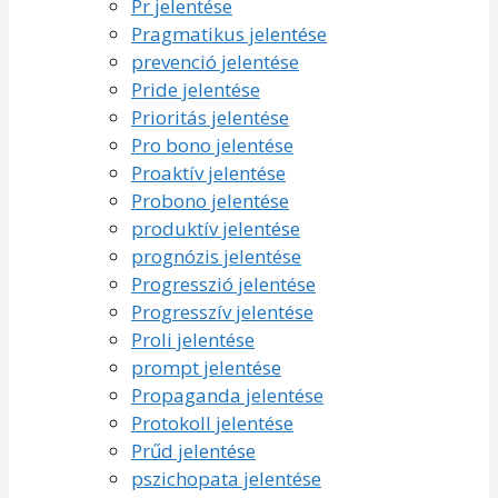
Pr jelentése
Pragmatikus jelentése
prevenció jelentése
Pride jelentése
Prioritás jelentése
Pro bono jelentése
Proaktív jelentése
Probono jelentése
produktív jelentése
prognózis jelentése
Progresszió jelentése
Progresszív jelentése
Proli jelentése
prompt jelentése
Propaganda jelentése
Protokoll jelentése
Prűd jelentése
pszichopata jelentése