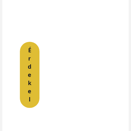
É
r
d
e
k
e
l