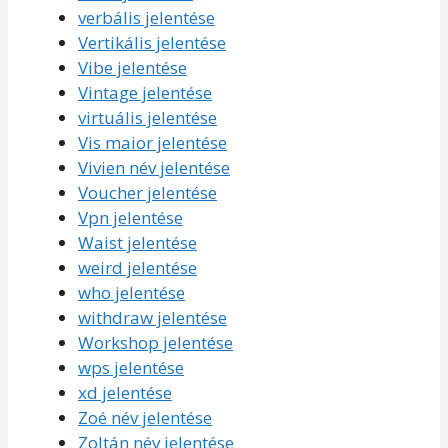
verbális jelentése
Vertikális jelentése
Vibe jelentése
Vintage jelentése
virtuális jelentése
Vis maior jelentése
Vivien név jelentése
Voucher jelentése
Vpn jelentése
Waist jelentése
weird jelentése
who jelentése
withdraw jelentése
Workshop jelentése
wps jelentése
xd jelentése
Zoé név jelentése
Zoltán név jelentése