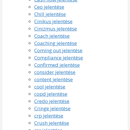
Ceo jelentése
Chill jelentése
Cinikus jelentése
Cinizmus jelentése
Coach jelentése
Coaching jelentése
Coming out jelentése
Compliance jelentése
Confirmed jelentése
consider jelentése
content jelentése
cool jelentése
copd jelentése
Credo jelentése
Cringe jelentése
crp jelentése
Crush jelentése