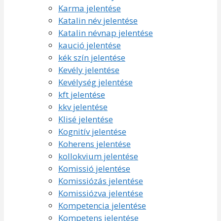
Karma jelentése
Katalin név jelentése
Katalin névnap jelentése
kaució jelentése
kék szín jelentése
Kevély jelentése
Kevélység jelentése
kft jelentése
kkv jelentése
Klisé jelentése
Kognitív jelentése
Koherens jelentése
kollokvium jelentése
Komissió jelentése
Komissiózás jelentése
Komissiózva jelentése
Kompetencia jelentése
Kompetens jelentése