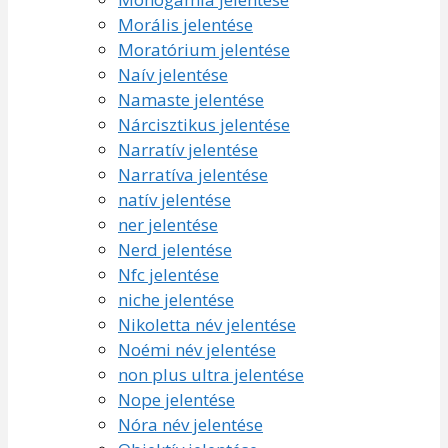
Morális jelentése
Moratórium jelentése
Naív jelentése
Namaste jelentése
Nárcisztikus jelentése
Narratív jelentése
Narratíva jelentése
natív jelentése
ner jelentése
Nerd jelentése
Nfc jelentése
niche jelentése
Nikoletta név jelentése
Noémi név jelentése
non plus ultra jelentése
Nope jelentése
Nóra név jelentése