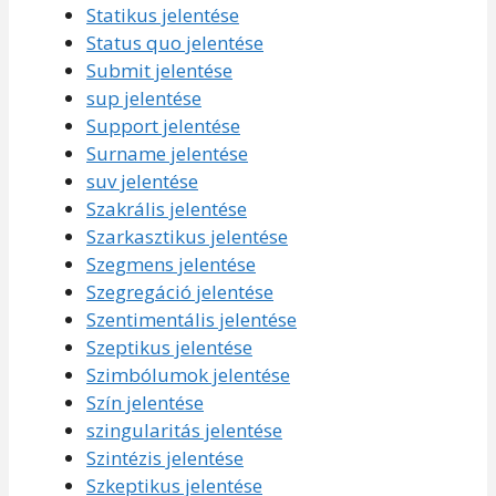
Statikus jelentése
Status quo jelentése
Submit jelentése
sup jelentése
Support jelentése
Surname jelentése
suv jelentése
Szakrális jelentése
Szarkasztikus jelentése
Szegmens jelentése
Szegregáció jelentése
Szentimentális jelentése
Szeptikus jelentése
Szimbólumok jelentése
Szín jelentése
szingularitás jelentése
Szintézis jelentése
Szkeptikus jelentése