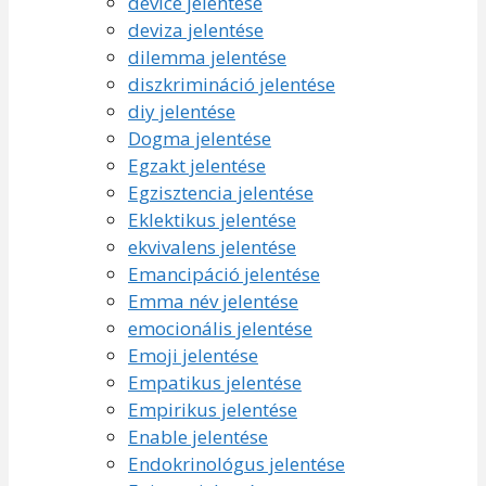
device jelentése
deviza jelentése
dilemma jelentése
diszkrimináció jelentése
diy jelentése
Dogma jelentése
Egzakt jelentése
Egzisztencia jelentése
Eklektikus jelentése
ekvivalens jelentése
Emancipáció jelentése
Emma név jelentése
emocionális jelentése
Emoji jelentése
Empatikus jelentése
Empirikus jelentése
Enable jelentése
Endokrinológus jelentése