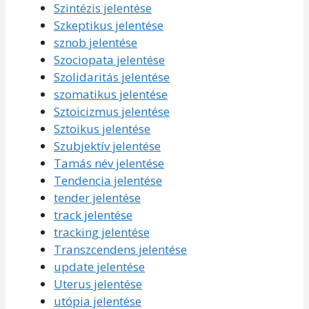
Szintézis jelentése
Szkeptikus jelentése
sznob jelentése
Szociopata jelentése
Szolidaritás jelentése
szomatikus jelentése
Sztoicizmus jelentése
Sztoikus jelentése
Szubjektív jelentése
Tamás név jelentése
Tendencia jelentése
tender jelentése
track jelentése
tracking jelentése
Transzcendens jelentése
update jelentése
Uterus jelentése
utópia jelentése