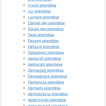
Crush jelentése
csr jelentése
current jelentése
Dániel név jelentése
Dávid név jelentése
Deal jelentése
Decens jelentése
Default jelentése
Dekadens jelentése
deklarál jelentése
deklarált jelentése
Demagóg jelentése
Demagógia jelentése
Demencia jelentése
Demens jelentése
demokrácia jelentése
determinál jelentése
determinált jelentése