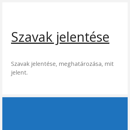
Kilépés
a
tartalomba
Szavak jelentése
Szavak jelentése, meghatározása, mit
jelent.