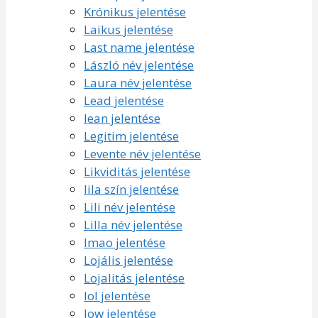
Krónikus jelentése
Laikus jelentése
Last name jelentése
László név jelentése
Laura név jelentése
Lead jelentése
lean jelentése
Legitim jelentése
Levente név jelentése
Likviditás jelentése
lila szín jelentése
Lili név jelentése
Lilla név jelentése
lmao jelentése
Lojális jelentése
Lojalitás jelentése
lol jelentése
low jelentése