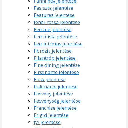
Fanni név jelentése
Fasiszta jelentése
Features jelentése
fehér rózsa jelentése
Female jelentése
Feminista jelentése
Feminizmus jelentése
fibrózis jelentése
Filantróp jelentése
Fine dining jelentése
First name jelentése
Flow jelentése
fluktuáció jelentése
Fösvény jelentése
Fösvénység jelentése
Franchise jelentése
Frigid jelentése
fyi jelentése