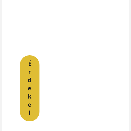
É
r
d
e
k
e
l