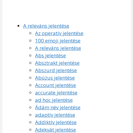
A releváns jelentése
Az operatív jelentése
100 emoji jelentése
A releváns jelentése
Abs jelentése
Absztrakt jelentése
Abszurd jelentése
Abúzus jelentése
Account jelentése
accurate jelentése
ad hoc jelentése
Ádám név jelentése
adaptív jelentése
Addiktív jelentése
Adekvát jelentése