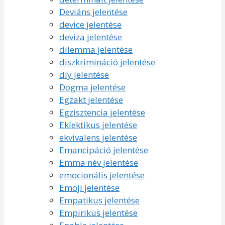
Deviáns jelentése
device jelentése
deviza jelentése
dilemma jelentése
diszkrimináció jelentése
diy jelentése
Dogma jelentése
Egzakt jelentése
Egzisztencia jelentése
Eklektikus jelentése
ekvivalens jelentése
Emancipáció jelentése
Emma név jelentése
emocionális jelentése
Emoji jelentése
Empatikus jelentése
Empirikus jelentése