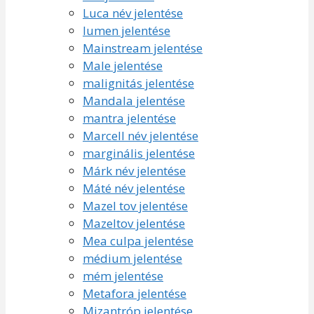
Luca név jelentése
lumen jelentése
Mainstream jelentése
Male jelentése
malignitás jelentése
Mandala jelentése
mantra jelentése
Marcell név jelentése
marginális jelentése
Márk név jelentése
Máté név jelentése
Mazel tov jelentése
Mazeltov jelentése
Mea culpa jelentése
médium jelentése
mém jelentése
Metafora jelentése
Mizantróp jelentése