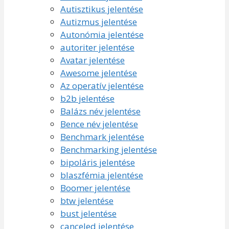
Autisztikus jelentése
Autizmus jelentése
Autonómia jelentése
autoriter jelentése
Avatar jelentése
Awesome jelentése
Az operatív jelentése
b2b jelentése
Balázs név jelentése
Bence név jelentése
Benchmark jelentése
Benchmarking jelentése
bipoláris jelentése
blaszfémia jelentése
Boomer jelentése
btw jelentése
bust jelentése
canceled jelentése