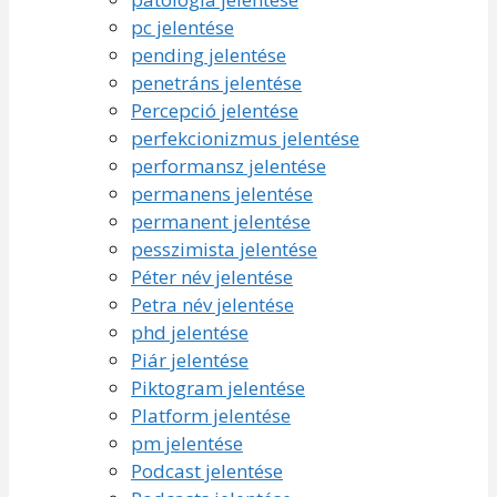
pc jelentése
pending jelentése
penetráns jelentése
Percepció jelentése
perfekcionizmus jelentése
performansz jelentése
permanens jelentése
permanent jelentése
pesszimista jelentése
Péter név jelentése
Petra név jelentése
phd jelentése
Piár jelentése
Piktogram jelentése
Platform jelentése
pm jelentése
Podcast jelentése