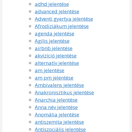
adhd jelentése
advanced jelentése
Adventi gyertya jelentése
Afrodiziákum jelentése
agenda jelentése
Agilis jelentése
airbnb jelentése
akvizíció jelentése
alternatív jelentése
am jelentése
am pm jelentése
Ambivalens jelentése
Anakronisztikus jelentése
Anarchia jelentése
Anna név jelentése
Anomália jelentése
antiszemita jelentése
Antiszociális jelentése