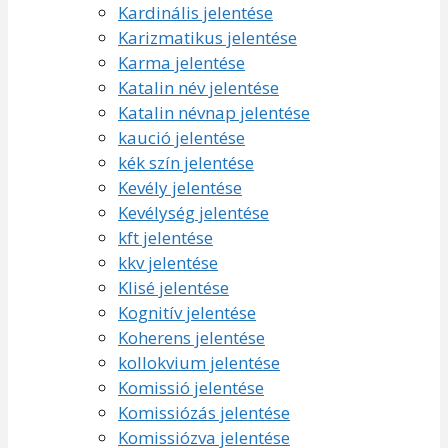
Kardinális jelentése
Karizmatikus jelentése
Karma jelentése
Katalin név jelentése
Katalin névnap jelentése
kaució jelentése
kék szín jelentése
Kevély jelentése
Kevélység jelentése
kft jelentése
kkv jelentése
Klisé jelentése
Kognitív jelentése
Koherens jelentése
kollokvium jelentése
Komissió jelentése
Komissiózás jelentése
Komissiózva jelentése