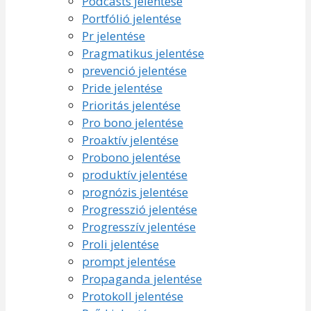
Podcasts jelentése
Portfólió jelentése
Pr jelentése
Pragmatikus jelentése
prevenció jelentése
Pride jelentése
Prioritás jelentése
Pro bono jelentése
Proaktív jelentése
Probono jelentése
produktív jelentése
prognózis jelentése
Progresszió jelentése
Progresszív jelentése
Proli jelentése
prompt jelentése
Propaganda jelentése
Protokoll jelentése