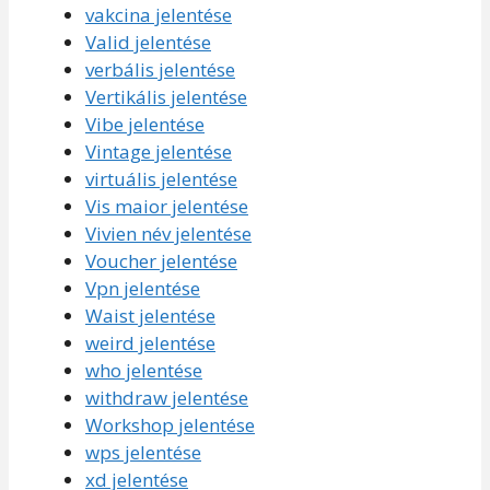
vakcina jelentése
Valid jelentése
verbális jelentése
Vertikális jelentése
Vibe jelentése
Vintage jelentése
virtuális jelentése
Vis maior jelentése
Vivien név jelentése
Voucher jelentése
Vpn jelentése
Waist jelentése
weird jelentése
who jelentése
withdraw jelentése
Workshop jelentése
wps jelentése
xd jelentése