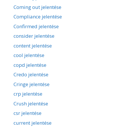
Coming out jelentése
Compliance jelentése
Confirmed jelentése
consider jelentése
content jelentése
cool jelentése
copd jelentése
Credo jelentése
Cringe jelentése
crp jelentése
Crush jelentése
csr jelentése
current jelentése