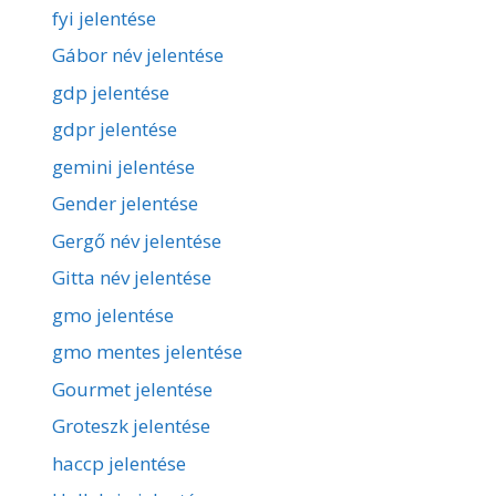
fyi jelentése
Gábor név jelentése
gdp jelentése
gdpr jelentése
gemini jelentése
Gender jelentése
Gergő név jelentése
Gitta név jelentése
gmo jelentése
gmo mentes jelentése
Gourmet jelentése
Groteszk jelentése
haccp jelentése