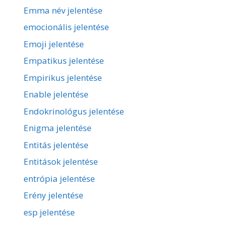
Emma név jelentése
emocionális jelentése
Emoji jelentése
Empatikus jelentése
Empirikus jelentése
Enable jelentése
Endokrinológus jelentése
Enigma jelentése
Entitás jelentése
Entitások jelentése
entrópia jelentése
Erény jelentése
esp jelentése