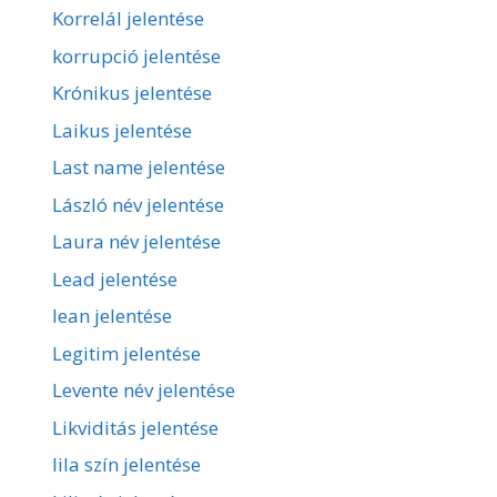
Korrelál jelentése
korrupció jelentése
Krónikus jelentése
Laikus jelentése
Last name jelentése
László név jelentése
Laura név jelentése
Lead jelentése
lean jelentése
Legitim jelentése
Levente név jelentése
Likviditás jelentése
lila szín jelentése