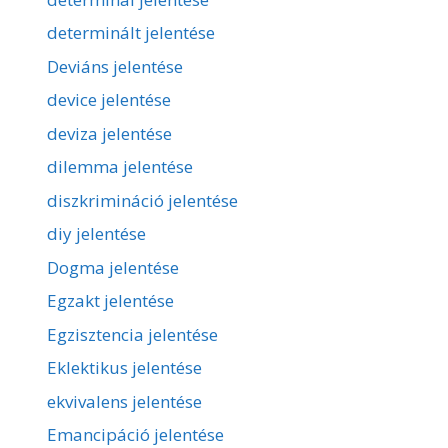
determinált jelentése
Deviáns jelentése
device jelentése
deviza jelentése
dilemma jelentése
diszkrimináció jelentése
diy jelentése
Dogma jelentése
Egzakt jelentése
Egzisztencia jelentése
Eklektikus jelentése
ekvivalens jelentése
Emancipáció jelentése