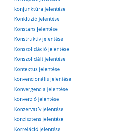
konjunktúra jelentése
Konklúzió jelentése
Konstans jelentése
Konstruktív jelentése
Konszolidáció jelentése
Konszolidált jelentése
Kontextus jelentése
konvencionális jelentése
Konvergencia jelentése
konverzió jelentése
Konzervatív jelentése
konzisztens jelentése
Korreláció jelentése