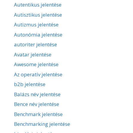
Autentikus jelentése
Autisztikus jelentése
Autizmus jelentése
Autonómia jelentése
autoriter jelentése
Avatar jelentése
Awesome jelentése
Az operatív jelentése
b2b jelentése
Balázs név jelentése
Bence név jelentése
Benchmark jelentése
Benchmarking jelentése