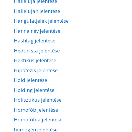
Halleluja jelentése
Hallelujah jelentése
Hangulatjelek jelentése
Hanna név jelentése
Hashtag jelentése
Hedonista jelentése
Hektikus jelentése
Hipotézis jelentése
Hold jelentése
Holding jelentése
Holisztikus jelentése
Homofób jelentése
Homofóbia jelentése
homogén jelentése