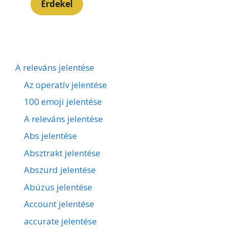
Érdekel
A releváns jelentése
Az operatív jelentése
100 emoji jelentése
A releváns jelentése
Abs jelentése
Absztrakt jelentése
Abszurd jelentése
Abúzus jelentése
Account jelentése
accurate jelentése