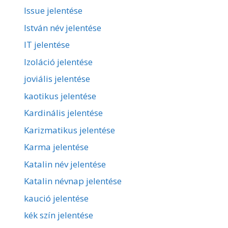
Issue jelentése
István név jelentése
IT jelentése
Izoláció jelentése
joviális jelentése
kaotikus jelentése
Kardinális jelentése
Karizmatikus jelentése
Karma jelentése
Katalin név jelentése
Katalin névnap jelentése
kaució jelentése
kék szín jelentése