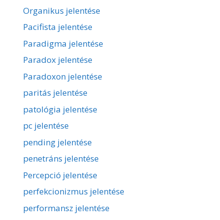
Organikus jelentése
Pacifista jelentése
Paradigma jelentése
Paradox jelentése
Paradoxon jelentése
paritás jelentése
patológia jelentése
pc jelentése
pending jelentése
penetráns jelentése
Percepció jelentése
perfekcionizmus jelentése
performansz jelentése