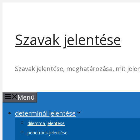
Kilépés
a
tartalomba
Szavak jelentése
Szavak jelentése, meghatározása, mit jelen
Menü
determinál jelentése
dilemma jelentése
penetráns jelentése