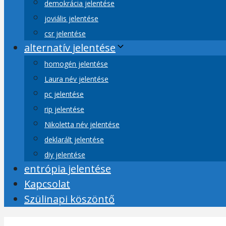
demokrácia jelentése
joviális jelentése
csr jelentése
alternatív jelentése
homogén jelentése
Laura név jelentése
pc jelentése
rip jelentése
Nikoletta név jelentése
deklarált jelentése
diy jelentése
entrópia jelentése
Kapcsolat
Szülinapi köszöntő