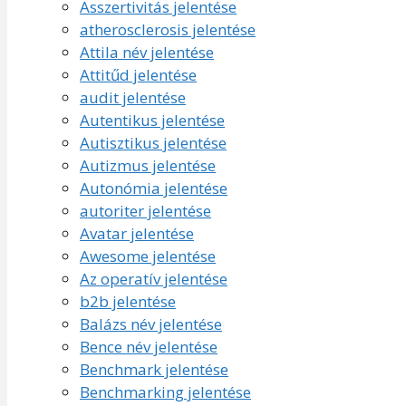
Asszertivitás jelentése
atherosclerosis jelentése
Attila név jelentése
Attitűd jelentése
audit jelentése
Autentikus jelentése
Autisztikus jelentése
Autizmus jelentése
Autonómia jelentése
autoriter jelentése
Avatar jelentése
Awesome jelentése
Az operatív jelentése
b2b jelentése
Balázs név jelentése
Bence név jelentése
Benchmark jelentése
Benchmarking jelentése