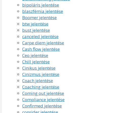
bipoláris jelentése
blaszfémia jelentése
Boomer jelentése
btw jelentése
bust jelentése
canceled jelentése
Carpe diem jelentése
Cash flow jelentése
Ceo jelentése
Chill jelentése
Cinikus jelentése
Cinizmus jelentése
Coach jelentése
Coaching jelentése
Coming out jelentése
Compliance jelentése
Confirmed jelentése
consider jelentése