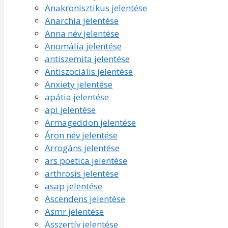
Anakronisztikus jelentése
Anarchia jelentése
Anna név jelentése
Anomália jelentése
antiszemita jelentése
Antiszociális jelentése
Anxiety jelentése
apátia jelentése
api jelentése
Armageddon jelentése
Áron név jelentése
Arrogáns jelentése
ars poetica jelentése
arthrosis jelentése
asap jelentése
Ascendens jelentése
Asmr jelentése
Asszertív jelentése