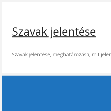
Kilépés
a
tartalomba
Szavak jelentése
Szavak jelentése, meghatározása, mit jelen