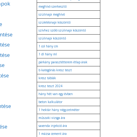
apok
meghívó szerkesztő
szülinapi meghívó
születésnapi köszöntő
e
szívhez szóló szülinapi köszöntő
entése
szülinapi köszöntő
ntése
1 col hány cm
tése
1 dl hány ml
párkány parasztétterem étlap árak
se
b kategóriás kresz teszt
tése
kresz táblák
kresz teszt 2024
hány hét van egy évben
beton kalkulátor
ntése
1 hektár hány négyzetméter
műszaki vizsga ára
ése
saxenda injekció ára
1 mázsa cement ára