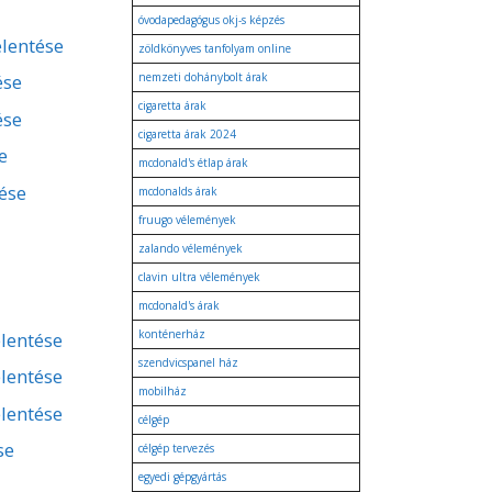
óvodapedagógus okj-s képzés
elentése
zöldkönyves tanfolyam online
ése
nemzeti dohánybolt árak
cigaretta árak
ése
cigaretta árak 2024
e
mcdonald's étlap árak
tése
mcdonalds árak
fruugo vélemények
zalando vélemények
clavin ultra vélemények
mcdonald's árak
konténerház
lentése
szendvicspanel ház
lentése
mobilház
lentése
célgép
se
célgép tervezés
egyedi gépgyártás