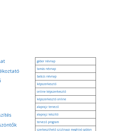
zat
gábor névnap
tamás névnap
ékoztató
balázs névnap
ő
képszerkesztő
online képszerkesztő
képszerkesztő online
alaprajz tervező
zítés
alaprajz készítő
tervező program
szöntők
szerkeszthető szülinapi meghívó sablon