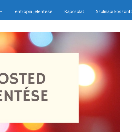
entrópia jelentése
Kapcsolat
Szülinapi köszönt