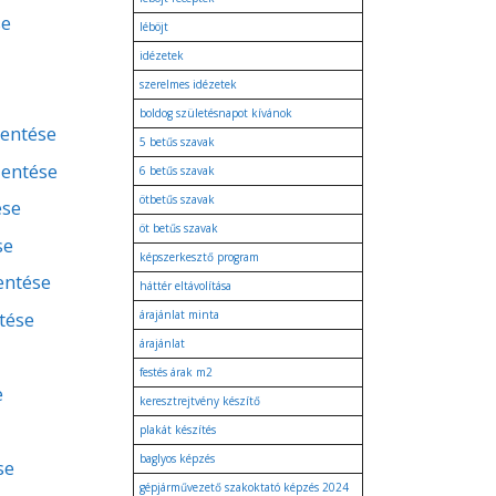
se
léböjt
idézetek
szerelmes idézetek
boldog születésnapot kívánok
lentése
5 betűs szavak
lentése
6 betűs szavak
ötbetűs szavak
ése
öt betűs szavak
se
képszerkesztő program
lentése
háttér eltávolítása
tése
árajánlat minta
árajánlat
festés árak m2
e
keresztrejtvény készítő
plakát készítés
baglyos képzés
se
gépjárművezető szakoktató képzés 2024