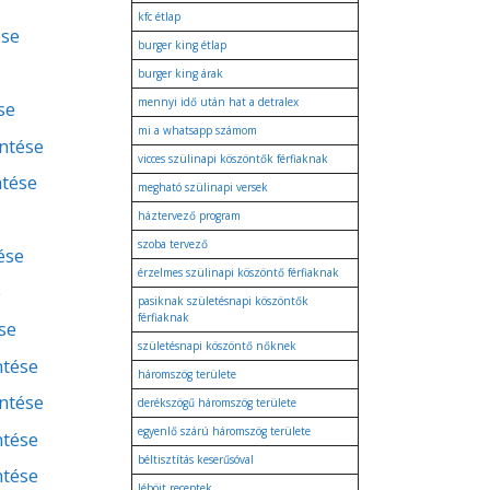
kfc étlap
ése
burger king étlap
burger king árak
mennyi idő után hat a detralex
se
mi a whatsapp számom
entése
vicces szülinapi köszöntők férfiaknak
ntése
megható szülinapi versek
háztervező program
szoba tervező
ése
érzelmes szülinapi köszöntő férfiaknak
e
pasiknak születésnapi köszöntők
férfiaknak
se
születésnapi köszöntő nőknek
ntése
háromszög területe
entése
derékszögű háromszög területe
egyenlő szárú háromszög területe
ntése
béltisztítás keserűsóval
ntése
léböjt receptek