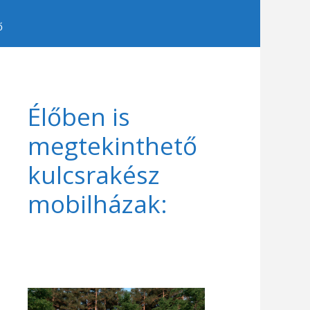
ő
Élőben is
megtekinthető
kulcsrakész
mobilházak: