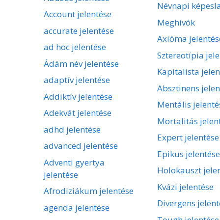
Névnapi képesl
Account jelentése
Meghívók
accurate jelentése
Axióma jelentés
ad hoc jelentése
Sztereotípia jel
Ádám név jelentése
Kapitalista jele
adaptív jelentése
Absztinens jelen
Addiktív jelentése
Mentális jelenté
Adekvát jelentése
Mortalitás jelen
adhd jelentése
Expert jelentése
advanced jelentése
Epikus jelentése
Adventi gyertya
Holokauszt jele
jelentése
Kvázi jelentése
Afrodiziákum jelentése
Divergens jelent
agenda jelentése
Tough jelentése