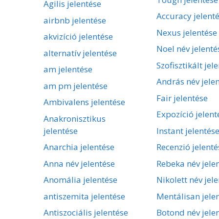
Agilis jelentése
Accuracy jelent
airbnb jelentése
Nexus jelentése
akvizíció jelentése
Noel név jelenté
alternatív jelentése
Szofisztikált jel
am jelentése
András név jele
am pm jelentése
Fair jelentése
Ambivalens jelentése
Expozíció jelent
Anakronisztikus
jelentése
Instant jelentés
Anarchia jelentése
Recenzió jelenté
Anna név jelentése
Rebeka név jele
Anomália jelentése
Nikolett név jel
antiszemita jelentése
Mentálisan jele
Antiszociális jelentése
Botond név jele