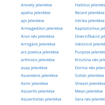
Anxiety jelentése
Habitus jelenté
apátia jelentése
Recent jelentése
api jelentése
Intrika jelentése
Armageddon jelentése
Kapitalizmus je
Áron név jelentése
Diverzifikáció je
Arrogáns jelentése
Inkvizíció jelent
ars poetica jelentése
Purpose jelenté
arthrosis jelentése
Krisztina név je
asap jelentése
Dorina név jelen
Ascendens jelentése
Szótár jelentése
Asmr jelentése
Stream jelentés
Asszertív jelentése
Mean jelentése
Asszertivitás jelentése
Sára név jelenté