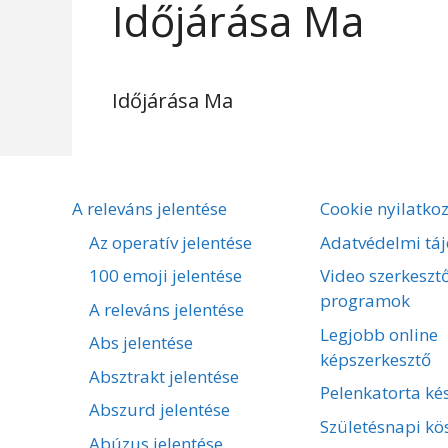
Időjárása Ma
Időjárása Ma
A releváns jelentése
Cookie nyilatko
Az operatív jelentése
Adatvédelmi táj
100 emoji jelentése
Video szerkeszt
programok
A releváns jelentése
Legjobb online
Abs jelentése
képszerkesztő
Absztrakt jelentése
Pelenkatorta kés
Abszurd jelentése
Születésnapi kö
Abúzus jelentése