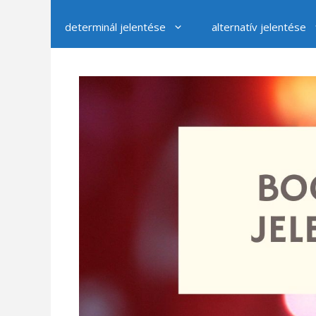
determinál jelentése
alternatív jelentése