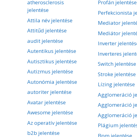
atherosclerosis
Profán jelentése
jelentése
Perfekcionista j
Attila név jelentése
Mediator jelent
Attitűd jelentése
Mediátor jelent
audit jelentése
Inverter jelentés
Autentikus jelentése
Inverteres jelen
Autisztikus jelentése
Switch jelentése
Autizmus jelentése
Stroke jelentése
Autonómia jelentése
Lízing jelentése
autoriter jelentése
Agglomeráció je
Avatar jelentése
Agglomeráció je
Awesome jelentése
Agglomeráció je
Az operatív jelentése
Plágium jelenté
b2b jelentése
Bpm jelentése