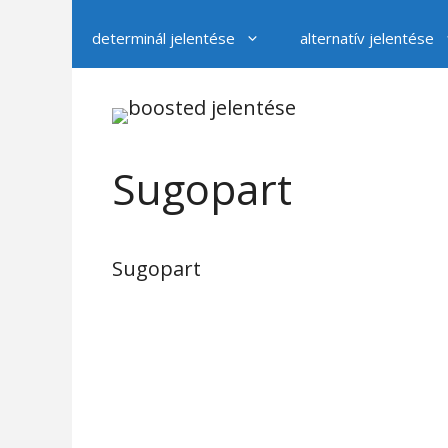
determinál jelentése
alternatív jelentése
Sugopart
Sugopart