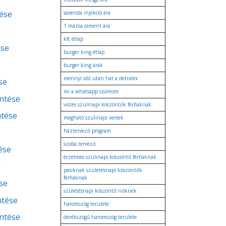
ése
saxenda injekció ára
1 mázsa cement ára
kfc étlap
ése
burger king étlap
burger king árak
mennyi idő után hat a detralex
se
mi a whatsapp számom
entése
vicces szülinapi köszöntők férfiaknak
ntése
megható szülinapi versek
háztervező program
szoba tervező
ése
érzelmes szülinapi köszöntő férfiaknak
e
pasiknak születésnapi köszöntők
férfiaknak
se
születésnapi köszöntő nőknek
ntése
háromszög területe
entése
derékszögű háromszög területe