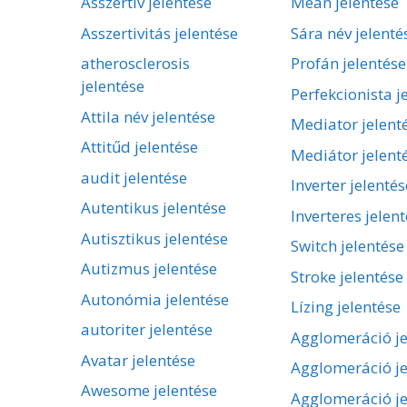
Asszertív jelentése
Mean jelentése
Asszertivitás jelentése
Sára név jelenté
atherosclerosis
Profán jelentése
jelentése
Perfekcionista j
Attila név jelentése
Mediator jelent
Attitűd jelentése
Mediátor jelent
audit jelentése
Inverter jelentés
Autentikus jelentése
Inverteres jelen
Autisztikus jelentése
Switch jelentése
Autizmus jelentése
Stroke jelentése
Autonómia jelentése
Lízing jelentése
autoriter jelentése
Agglomeráció je
Avatar jelentése
Agglomeráció je
Awesome jelentése
Agglomeráció je