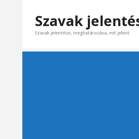
Kilépés
a
Szavak jelenté
tartalomba
Szavak jelentése, meghatározása, mit jelent.