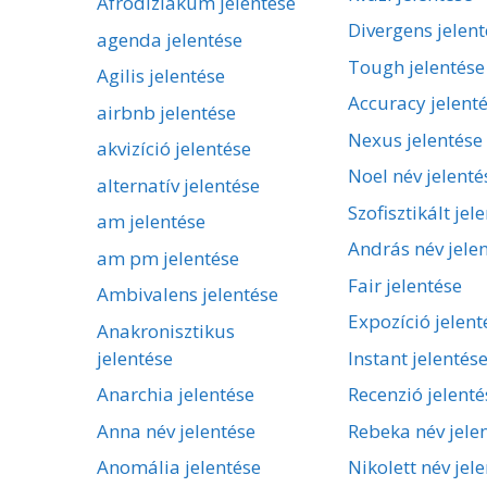
Afrodiziákum jelentése
Divergens jelent
agenda jelentése
Tough jelentése
Agilis jelentése
Accuracy jelent
airbnb jelentése
Nexus jelentése
akvizíció jelentése
Noel név jelenté
alternatív jelentése
Szofisztikált jel
am jelentése
András név jele
am pm jelentése
Fair jelentése
Ambivalens jelentése
Expozíció jelent
Anakronisztikus
jelentése
Instant jelentés
Anarchia jelentése
Recenzió jelenté
Anna név jelentése
Rebeka név jele
Anomália jelentése
Nikolett név jel