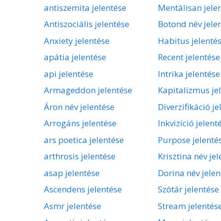
antiszemita jelentése
Mentálisan jele
Antiszociális jelentése
Botond név jele
Anxiety jelentése
Habitus jelenté
apátia jelentése
Recent jelentése
api jelentése
Intrika jelentése
Armageddon jelentése
Kapitalizmus je
Áron név jelentése
Diverzifikáció je
Arrogáns jelentése
Inkvizíció jelent
ars poetica jelentése
Purpose jelenté
arthrosis jelentése
Krisztina név je
asap jelentése
Dorina név jelen
Ascendens jelentése
Szótár jelentése
Asmr jelentése
Stream jelentés