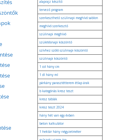
zítés
alaprajz készítő
tervező program
szöntők
szerkeszthető szülinapi meghívó sablon
apok
meghívó szerkesztő
szülinapi meghívó
születésnapi köszöntő
e
szívhez szóló szülinapi köszöntő
entése
szülinapi köszöntő
ntése
1 col hány cm
tése
1 dl hány ml
párkány parasztétterem étlap árak
se
b kategóriás kresz teszt
tése
kresz táblák
kresz teszt 2024
hány hét van egy évben
beton kalkulátor
ntése
1 hektár hány négyzetméter
műszaki vizsga ára