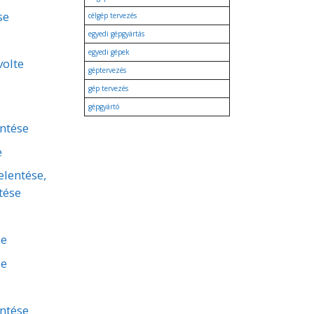
se
célgép tervezés
egyedi gépgyártás
egyedi gépek
volte
géptervezés
gép tervezés
gépgyártó
entése
e
elentése,
tése
se
se
entése