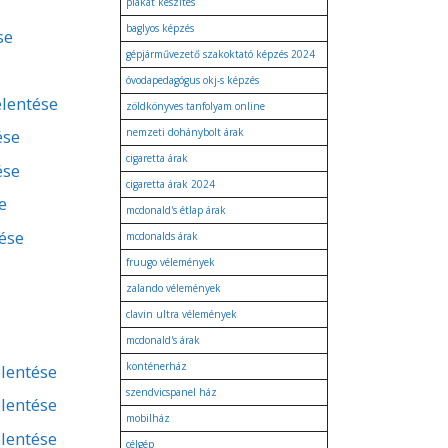
plakát készítés
baglyos képzés
se
gépjárművezető szakoktató képzés 2024
óvodapedagógus okj-s képzés
elentése
zöldkönyves tanfolyam online
ése
nemzeti dohánybolt árak
cigaretta árak
ése
cigaretta árak 2024
e
mcdonald's étlap árak
tése
mcdonalds árak
fruugo vélemények
zalando vélemények
clavin ultra vélemények
mcdonald's árak
konténerház
lentése
szendvicspanel ház
lentése
mobilház
lentése
célgép