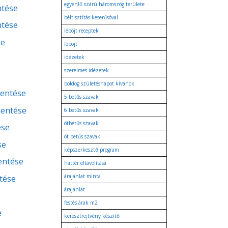
egyenlő szárú háromszög területe
ntése
béltisztítás keserűsóval
ntése
léböjt receptek
se
léböjt
idézetek
szerelmes idézetek
boldog születésnapot kívánok
lentése
5 betűs szavak
lentése
6 betűs szavak
ötbetűs szavak
ése
öt betűs szavak
se
képszerkesztő program
lentése
háttér eltávolítása
tése
árajánlat minta
árajánlat
festés árak m2
e
keresztrejtvény készítő