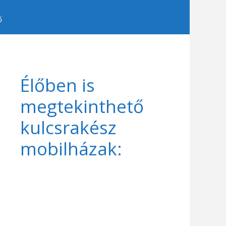
ő
Élőben is
megtekinthető
kulcsrakész
mobilházak: