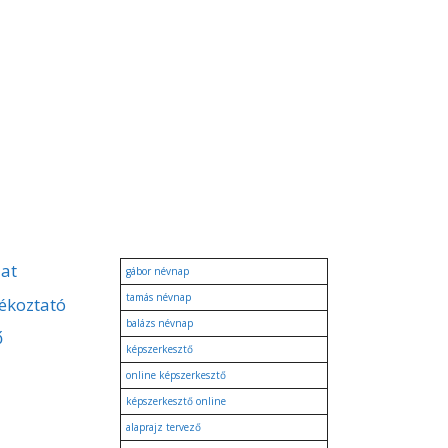
zat
gábor névnap
tamás névnap
ékoztató
balázs névnap
ő
képszerkesztő
online képszerkesztő
képszerkesztő online
alaprajz tervező