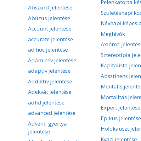
Pelenkatorta kés
Abszurd jelentése
Születésnapi kö
Abúzus jelentése
Névnapi képesl
Account jelentése
Meghívók
accurate jelentése
Axióma jelentés
ad hoc jelentése
Sztereotípia jel
Ádám név jelentése
Kapitalista jele
adaptív jelentése
Absztinens jelen
Addiktív jelentése
Mentális jelenté
Adekvát jelentése
Mortalitás jelen
adhd jelentése
Expert jelentése
advanced jelentése
Epikus jelentése
Adventi gyertya
Holokauszt jele
jelentése
Kvázi jelentése