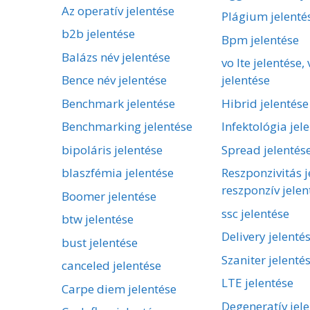
Az operatív jelentése
Plágium jelenté
b2b jelentése
Bpm jelentése
Balázs név jelentése
vo lte jelentése, 
Bence név jelentése
jelentése
Benchmark jelentése
Hibrid jelentése
Benchmarking jelentése
Infektológia jel
bipoláris jelentése
Spread jelentés
blaszfémia jelentése
Reszponzivitás j
reszponzív jelen
Boomer jelentése
ssc jelentése
btw jelentése
Delivery jelenté
bust jelentése
Szaniter jelenté
canceled jelentése
LTE jelentése
Carpe diem jelentése
Degeneratív jel