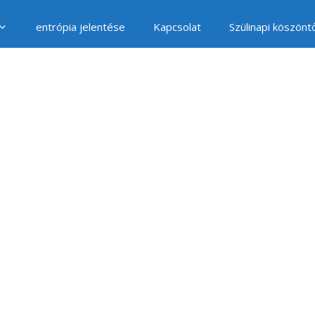
entrópia jelentése
Kapcsolat
Szülinapi köszönt