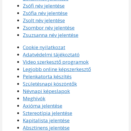
Zsófi név jelentése
Zsófia név jelentése
Zsolt név jelentése
Zsombor név jelentése
Zsuzsanna név jelentése
Cookie nyilatkozat
Adatvédelmi tájékoztató
Video szerkesztő programok
Legjobb online képszerkesztő
Pelenkatorta készítés
Születésnapi köszöntők
Névnapi képeslapok
Meghívók
Axióma jelentése
Sztereotípia jelentése
Kapitalista jelentése
Absztinens jelentése