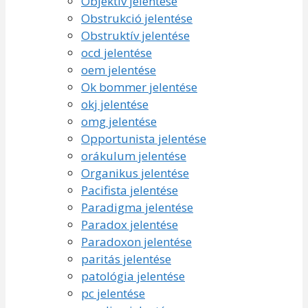
Objektív jelentése
Obstrukció jelentése
Obstruktív jelentése
ocd jelentése
oem jelentése
Ok bommer jelentése
okj jelentése
omg jelentése
Opportunista jelentése
orákulum jelentése
Organikus jelentése
Pacifista jelentése
Paradigma jelentése
Paradox jelentése
Paradoxon jelentése
paritás jelentése
patológia jelentése
pc jelentése