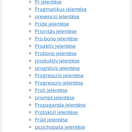
Pr jelentése
Pragmatikus jelentése
prevenció jelentése
Pride jelentése
Prioritás jelentése
Pro bono jelentése
Proaktív jelentése
Probono jelentése
produktív jelentése
prognózis jelentése
Progresszió jelentése
Progresszív jelentése
Proli jelentése
prompt jelentése
Propaganda jelentése
Protokoll jelentése
Prűd jelentése
pszichopata jelentése