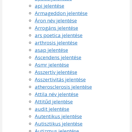
api jelentése
Armageddon jelentése
Áron név jelentése
Arrogáns jelentése
ars poetica jelentése
arthrosis jelentése
asap jelentése
Ascendens jelentése
Asmr jelentése
Asszertív jelentése
Asszertivitás jelentése
atherosclerosis jelentése
Attila név jelentése
Attitűd jelentése
audit jelentése
Autentikus jelentése
Autisztikus jelentése
Autizmus jelentése