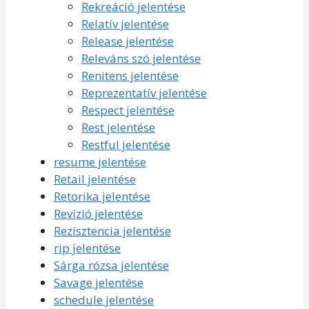
Rekreáció jelentése
Relatív jelentése
Release jelentése
Releváns szó jelentése
Renitens jelentése
Reprezentatív jelentése
Respect jelentése
Rest jelentése
Restful jelentése
resume jelentése
Retail jelentése
Retorika jelentése
Revízió jelentése
Rezisztencia jelentése
rip jelentése
Sárga rózsa jelentése
Savage jelentése
schedule jelentése