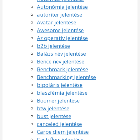
Autonómia jelentése
autoriter jelentése
Avatar jelentése
Awesome jelentése
Az operatív jelentése
b2b jelentése
Balázs név jelentése
Bence név jelentése
Benchmark jelentése
Benchmarking jelentése
bipoláris jelentése
blaszfémia jelentése
Boomer jelentése
btw jelentése
bust jelentése
canceled jelentése
Carpe diem jelentése
Cash flow jelentése