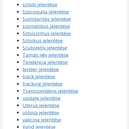
sznob jelentése
Szociopata jelentése
Szolidaritás jelentése
szomatikus jelentése
Sztoicizmus jelentése
Sztoikus jelentése
Szubjektív jelentése
Tamás név jelentése
Tendencia jelentése
tender jelentése
track jelentése
tracking jelentése
Transzcendens jelentése
update jelentése
Uterus jelentése
utópia jelentése
vakcina jelentése
Valid jelentése