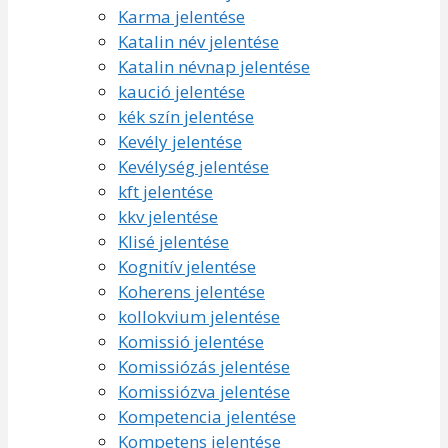
Karma jelentése
Katalin név jelentése
Katalin névnap jelentése
kaució jelentése
kék szín jelentése
Kevély jelentése
Kevélység jelentése
kft jelentése
kkv jelentése
Klisé jelentése
Kognitív jelentése
Koherens jelentése
kollokvium jelentése
Komissió jelentése
Komissiózás jelentése
Komissiózva jelentése
Kompetencia jelentése
Kompetens jelentése