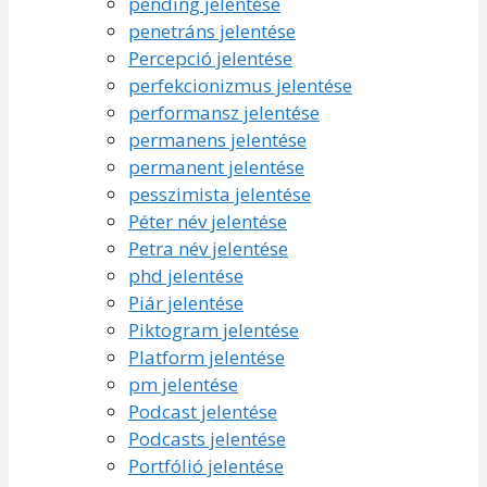
pending jelentése
penetráns jelentése
Percepció jelentése
perfekcionizmus jelentése
performansz jelentése
permanens jelentése
permanent jelentése
pesszimista jelentése
Péter név jelentése
Petra név jelentése
phd jelentése
Piár jelentése
Piktogram jelentése
Platform jelentése
pm jelentése
Podcast jelentése
Podcasts jelentése
Portfólió jelentése