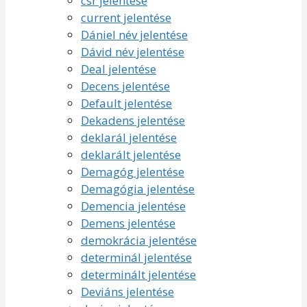
csr jelentése
current jelentése
Dániel név jelentése
Dávid név jelentése
Deal jelentése
Decens jelentése
Default jelentése
Dekadens jelentése
deklarál jelentése
deklarált jelentése
Demagóg jelentése
Demagógia jelentése
Demencia jelentése
Demens jelentése
demokrácia jelentése
determinál jelentése
determinált jelentése
Deviáns jelentése