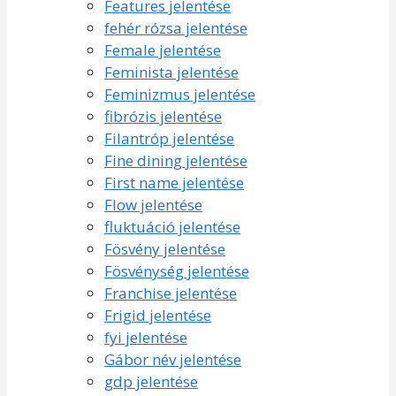
Features jelentése
fehér rózsa jelentése
Female jelentése
Feminista jelentése
Feminizmus jelentése
fibrózis jelentése
Filantróp jelentése
Fine dining jelentése
First name jelentése
Flow jelentése
fluktuáció jelentése
Fösvény jelentése
Fösvénység jelentése
Franchise jelentése
Frigid jelentése
fyi jelentése
Gábor név jelentése
gdp jelentése