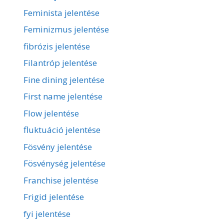
Feminista jelentése
Feminizmus jelentése
fibrózis jelentése
Filantróp jelentése
Fine dining jelentése
First name jelentése
Flow jelentése
fluktuáció jelentése
Fösvény jelentése
Fösvénység jelentése
Franchise jelentése
Frigid jelentése
fyi jelentése