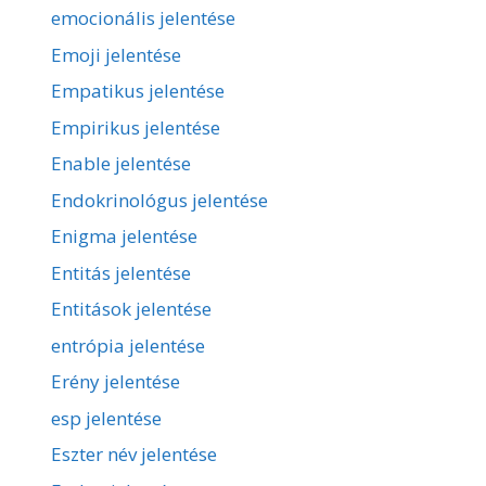
emocionális jelentése
Emoji jelentése
Empatikus jelentése
Empirikus jelentése
Enable jelentése
Endokrinológus jelentése
Enigma jelentése
Entitás jelentése
Entitások jelentése
entrópia jelentése
Erény jelentése
esp jelentése
Eszter név jelentése