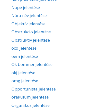
Nope jelentése
Nóra név jelentése
Objektív jelentése
Obstrukció jelentése
Obstruktív jelentése
ocd jelentése
oem jelentése
Ok bommer jelentése
okj jelentése
omg jelentése
Opportunista jelentése
orákulum jelentése
Organikus jelentése