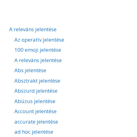
A releváns jelentése
Az operatív jelentése
100 emoji jelentése
A releváns jelentése
Abs jelentése
Absztrakt jelentése
Abszurd jelentése
Abúzus jelentése
Account jelentése
accurate jelentése
ad hoc jelentése