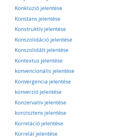
Konklúzió jelentése
Konstans jelentése
Konstruktív jelentése
Konszolidáció jelentése
Konszolidált jelentése
Kontextus jelentése
konvencionális jelentése
Konvergencia jelentése
konverzió jelentése
Konzervatív jelentése
konzisztens jelentése
Korreláció jelentése
Korrelál jelentése