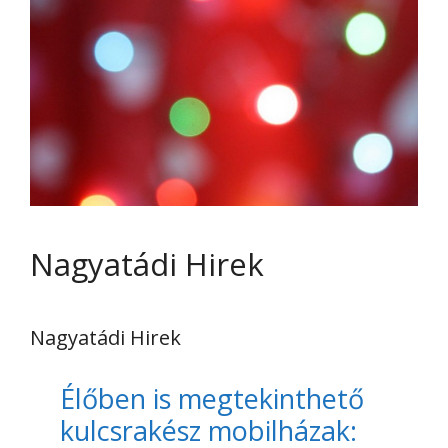
Nagyatádi Hirek
Nagyatádi Hirek
Élőben is megtekinthető
kulcsrakész mobilházak: