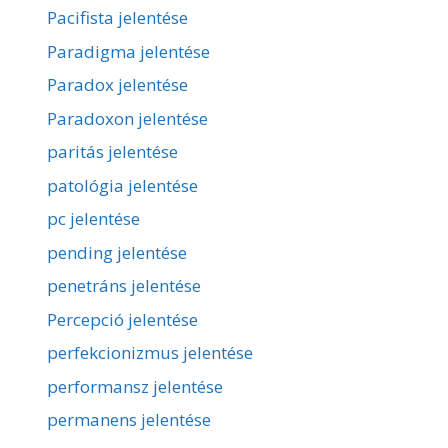
Pacifista jelentése
Paradigma jelentése
Paradox jelentése
Paradoxon jelentése
paritás jelentése
patológia jelentése
pc jelentése
pending jelentése
penetráns jelentése
Percepció jelentése
perfekcionizmus jelentése
performansz jelentése
permanens jelentése