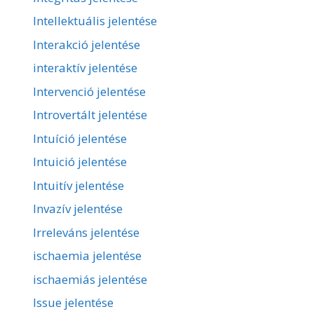
Intellektuális jelentése
Interakció jelentése
interaktív jelentése
Intervenció jelentése
Introvertált jelentése
Intuíció jelentése
Intuició jelentése
Intuitív jelentése
Invazív jelentése
Irreleváns jelentése
ischaemia jelentése
ischaemiás jelentése
Issue jelentése