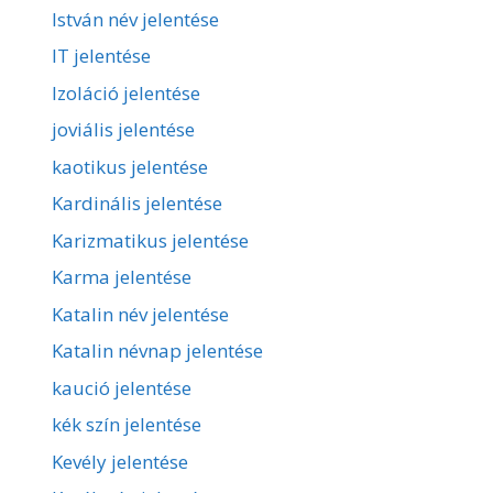
István név jelentése
IT jelentése
Izoláció jelentése
joviális jelentése
kaotikus jelentése
Kardinális jelentése
Karizmatikus jelentése
Karma jelentése
Katalin név jelentése
Katalin névnap jelentése
kaució jelentése
kék szín jelentése
Kevély jelentése