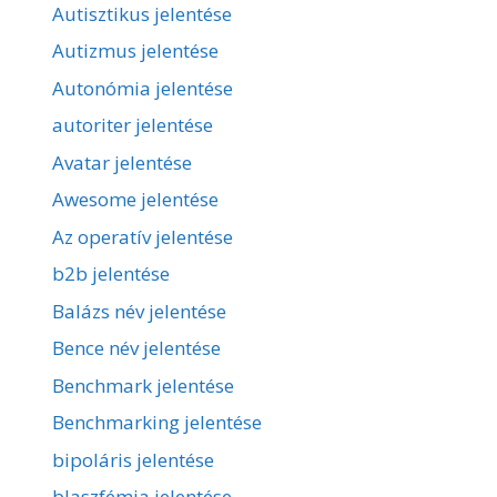
Autisztikus jelentése
Autizmus jelentése
Autonómia jelentése
autoriter jelentése
Avatar jelentése
Awesome jelentése
Az operatív jelentése
b2b jelentése
Balázs név jelentése
Bence név jelentése
Benchmark jelentése
Benchmarking jelentése
bipoláris jelentése
blaszfémia jelentése