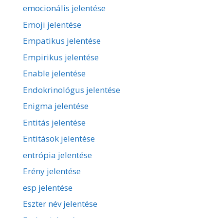
emocionális jelentése
Emoji jelentése
Empatikus jelentése
Empirikus jelentése
Enable jelentése
Endokrinológus jelentése
Enigma jelentése
Entitás jelentése
Entitások jelentése
entrópia jelentése
Erény jelentése
esp jelentése
Eszter név jelentése