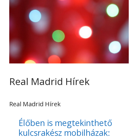
Real Madrid Hírek
Real Madrid Hírek
Élőben is megtekinthető
kulcsrakész mobilházak: