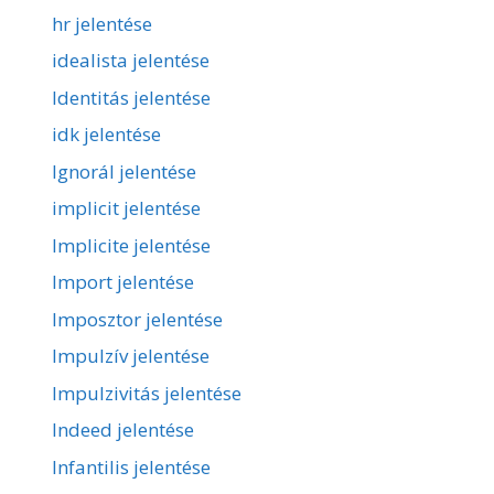
hr jelentése
idealista jelentése
Identitás jelentése
idk jelentése
Ignorál jelentése
implicit jelentése
Implicite jelentése
Import jelentése
Imposztor jelentése
Impulzív jelentése
Impulzivitás jelentése
Indeed jelentése
Infantilis jelentése