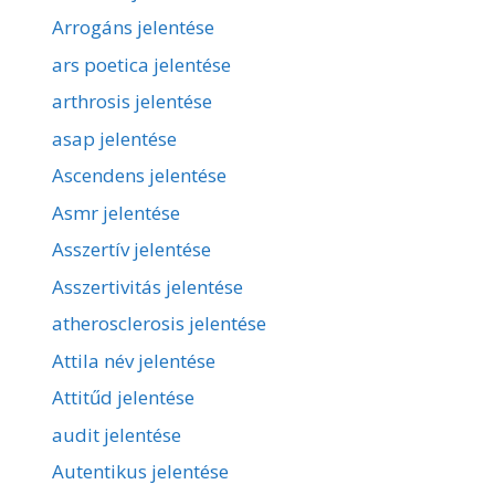
Arrogáns jelentése
ars poetica jelentése
arthrosis jelentése
asap jelentése
Ascendens jelentése
Asmr jelentése
Asszertív jelentése
Asszertivitás jelentése
atherosclerosis jelentése
Attila név jelentése
Attitűd jelentése
audit jelentése
Autentikus jelentése