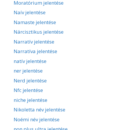
Moratórium jelentése
Naív jelentése
Namaste jelentése
Nárcisztikus jelentése
Narratív jelentése
Narratíva jelentése
natív jelentése
ner jelentése
Nerd jelentése
Nfc jelentése
niche jelentése
Nikoletta név jelentése
Noémi név jelentése
non plus ultra jelentése