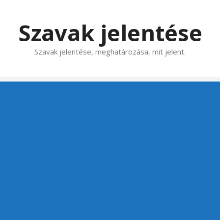
Kilépés
a
Szavak jelentése
tartalomba
Szavak jelentése, meghatározása, mit jelent.